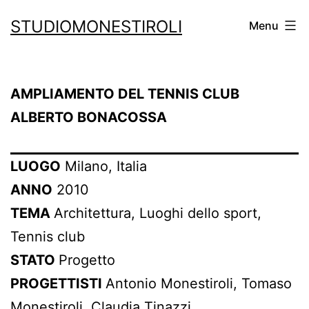
Salta
STUDIOMONESTIROLI
Menu
al
contenuto
AMPLIAMENTO DEL TENNIS CLUB
ALBERTO BONACOSSA
LUOGO
Milano, Italia
ANNO
2010
TEMA
Architettura, Luoghi dello sport,
Tennis club
STATO
Progetto
PROGETTISTI
Antonio Monestiroli, Tomaso
Monestiroli, Claudia Tinazzi